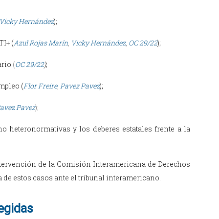
Vicky Hernández
);
TI+ (
Azul Rojas Marín
,
Vicky Hernández
,
OC 29/22
);
ario
(
OC 29/22
)
;
empleo (
Flor Freire
,
Pavez Pavez
);
avez Pavez
);
no heteronormativas y los deberes estatales frente a la
intervención de la Comisión Interamericana de Derechos
de estos casos ante el tribunal interamericano.
egidas