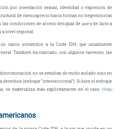
nación por orientación sexual, identidad o expresión de
estructural de menosprecio hacia formas no hegemónicas
 en las condiciones de acceso desigual de
iure
y de
facto
a
 a nivel regional.
 los casos sometidos a la Corte IDH, que usualmente
general. También ha marcado, con algunos vaivenes, las
e discriminación no se estudian de modo aislado sino en
a derechos (enfoque “interseccional”). Si bien el enfoque
s, se materializa más explícitamente en el caso
Vicky
ramericanos
revios de la propia Corte IDH, a la par que incide en un