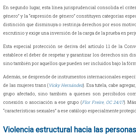
En segundo lugar, esta línea jurisprudencial consolida el criter
género” y la “expresión de género” constituyen categorías espec
distinción que disminuya o restrinja derechos por esos motivo
escrutinio y exige una inversión de la carga de la prueba en perj
Esta especial protección se deriva del artículo 1.1 de la 
establece el deber de respetar y garantizar los derechos sin dis
sino también por aquellos que pueden ser incluidos bajo la fór
Además, se desprende de instrumentos internacionales específ
de las mujeres trans (
Vicky Hernández
). Esa tutela, cabe agrega
grupo afectado, sino también a quienes son percibidos com
conexión o asociación a ese grupo (
Flor Freire
,
OC 24/17
). Má
“características sexuales” a ese catálogo especialmente protegi
Violencia estructural hacia las persona