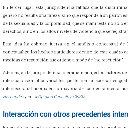
En tercer lugar, esta jurisprudencia ratifica que la discrimi
género no resulta una rareza, sino que responde a un patrón 
de la sexualidad y la corporalidad, que se manifiesta no sólo
derechos, sino en los altos niveles de violencia que se registran
Esta idea ha cobrado fuerza en el análisis conceptual de
contextualiza los hechos particulares dentro de este cuadro 
medidas de reparación que ordena a modo de “no repetición”.
Además, en la jurisprudencia interamericana, estos factores d
interacción con otras variables que definen un acceso desigual 
interseccional asoma en la mayoría de las decisiones citada
Hernández
y en la
Opinión Consultiva 29/22
.
Interacción con otros precedentes inte
En cuarto lugar, esta jurisprudencia se sirve de desarrollos p