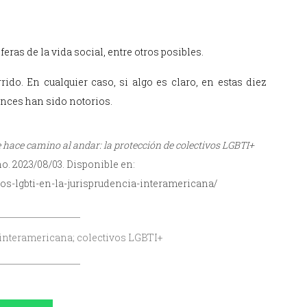
feras de la vida social, entre otros posibles.
do. En cualquier caso, si algo es claro, en estas diez
ances han sido notorios.
 hace camino al andar: la protección de colectivos LGBTI+
. 2023/08/03. Disponible en:
s-lgbti-en-la-jurisprudencia-interamericana/
 interamericana; colectivos LGBTI+