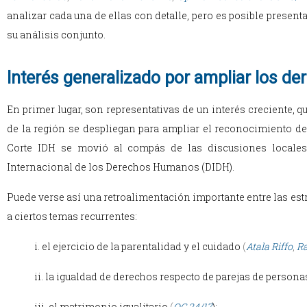
analizar cada una de ellas con detalle, pero es posible present
su análisis conjunto.
Interés generalizado por ampliar los de
En primer lugar, son representativas de un interés creciente, 
de la región se despliegan para ampliar el reconocimiento de
Corte IDH se movió al compás de las discusiones locales
Internacional de los Derechos Humanos (DIDH).
Puede verse así una retroalimentación importante entre las estr
a ciertos temas recurrentes:
i. el ejercicio de la parentalidad y el cuidado
(
Atala Riffo
,
Ra
ii. la igualdad de derechos respecto de parejas de perso
iii. el matrimonio igualitario
(
OC 24/17
);