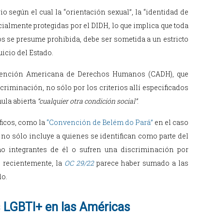
io según el cual la “orientación sexual”, la “identidad de
ialmente protegidas por el DIDH, lo que implica que toda
s se presume prohibida, debe ser sometida a un estricto
uicio del Estado.
Convención Americana de Derechos Humanos (CADH), que
criminación, no sólo por los criterios allí especificados
mula abierta
“cualquier otra condición social”
.
icos, como la
“Convención de Belém do Pará”
en el caso
r, no sólo incluye a quienes se identifican como parte del
o integrantes de él o sufren una discriminación por
s recientemente, la
OC 29/22
parece haber sumado a las
do.
s LGBTI+ en las Américas