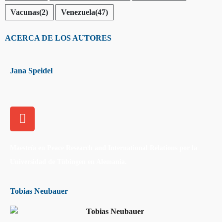
Vacunas
(2)
Venezuela
(47)
ACERCA DE LOS AUTORES
Jana Speidel
Maestría en Peace Research and International Relations por la
Universidad de Tübingen en Alemania.
Tobias Neubauer