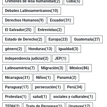
Crímenes de lesa humanidad
(2)
Cuba
(5)
Debates Latinoamericanos
(10)
Derechos Humanos
(9)
Ecuador
(31)
El Salvador
(25)
Entrevistas
(2)
Estado de Derecho
(2)
Europa
(23)
Guatemala
(27)
género
(2)
Honduras
(13)
igualdad
(3)
independencia judicial
(2)
JEP
(1)
Latinoamérica
(7)
Migración
(3)
México
(86)
Nicaragua
(31)
Niños
(1)
Panamá
(2)
Paraguay
(17)
persecución
(1)
Perú
(34)
Protestas
(1)
salud
(1)
sociales y culturales
(1)
TEDH
(2)
Trata de Personas
(1)
Uruguay
(17)