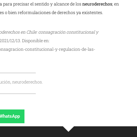
 para precisar el sentido y alcance de los
neuroderechos
; en
s o bien reformulaciones de derechos ya existentes.
derechos en Chile: consagración constitucional y
2021/12/13. Disponible en:
nsagracion-constitucional-y-regulacion-de-las-
tución, neuroderechos.
WhatsApp