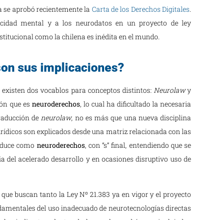
a se aprobó recientemente la
Carta de los Derechos Digitales
.
cidad mental y a los neurodatos en un proyecto de ley
stitucional como la chilena es inédita en el mundo.
son sus implicaciones?
 existen dos vocablos para conceptos distintos:
Neurolaw
y
ión que es
neuroderechos
, lo cual ha dificultado la necesaria
raducción de
neurolaw
, no es más que una nueva disciplina
urídicos son explicados desde una matriz relacionada con las
aduce como
neuroderechos
, con “s” final, entendiendo que se
el acelerado desarrollo y en ocasiones disruptivo uso de
 que buscan tanto la Ley Nº 21.383 ya en vigor y el proyecto
ndamentales del uso inadecuado de neurotecnologías directas