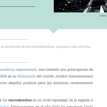
Crédito
 la protección de los neuroderechos, gracias a una reforma
academia especializada
, sino también una preocupación de
 OEA en la
Declaración
del Comité Jurídico Interamericano
vos desafíos jurídicos para las Américas
, recientemente
de los
neuroderechos
en un nivel supralegal, en la especie, a
 Magna
. Efectivamente, en el año 2020 los senadores Guido