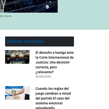
 foto: Canva
Últimas entradas
El derecho a huelga ante
la Corte Internacional de
Justicia: Una decisión
correcta, pero
¿relevante?
06/08/2026
Cuando las reglas del
juego cambian a mitad
del partido El caso del
sistema electoral
salvadoreño