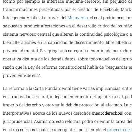
(como por ejemplo la interface máquina-cerebro), sin perjuicio de
transformaciones presentadas por el creador de Facebook, Mark
Inteligencia Artificial a través del
Metaverso
, el cual podría ocasion
se pueden producir afectaciones en el desarrollo crítico de los niñ
sistema nervioso central que alteren la continuidad psicológica o 
bien alteraciones en la capacidad de discernimiento, libre albedrí
privacidad mental. Se agrega una categoría denominada neurodatos,
operativa distinta de los demás datos, sobre todo aquellos del grup
razón que la Ley de reforma constitucional habla de “resguardar e
proveniente de ella”.
La reforma a la Carta Fundamental tiene varias implicancias, entre
en su actividad cerebral, independientemente del agente causal, pod
imperio del derecho y otorgar la debida protección al afectado. L
interpretativas acerca de los nuevos derechos (
neuroderechos
) con
jurisprudencial. Asimismo, esta reforma podrá orientar la tarea de
en otros cuerpos legales convergentes, por ejemplo el
proyecto de 