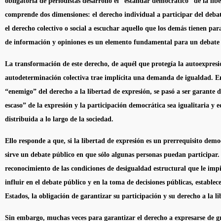
obligatoria de periodistas desarrolló el “estándar democrático” de la lib
comprende dos dimensiones: el derecho individual a participar del deba
el derecho colectivo o social a escuchar aquello que los demás tienen para
de información y opiniones es un elemento fundamental para un debate 
La transformación de este derecho, de aquél que protegía la autoexpresió
autodeterminación colectiva trae implícita una demanda de igualdad. En
“enemigo” del derecho a la libertad de expresión, se pasó a ser garante d
escaso” de la expresión y la participación democrática sea igualitaria y 
distribuida a lo largo de la sociedad.
Ello responde a que, si la libertad de expresión es un prerrequisito demo
sirve un debate público en que sólo algunas personas puedan participar. 
reconocimiento de las condiciones de desigualdad estructural que le impi
influir en el debate público y en la toma de decisiones públicas, establec
Estados, la obligación de garantizar su participación y su derecho a la li
Sin embargo, muchas veces para garantizar el derecho a expresarse de gr