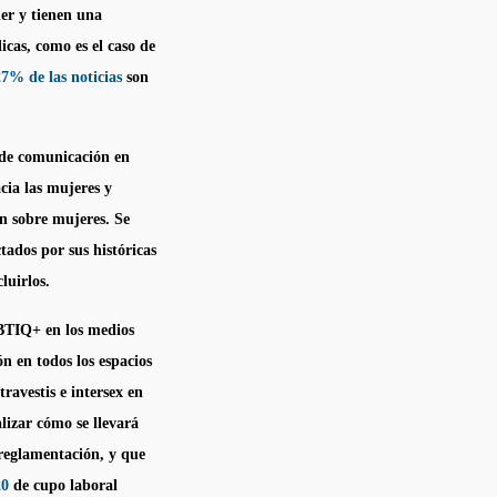
er y tienen una
icas, como es el caso de
27% de las noticias
son
s de comunicación en
cia las mujeres y
n sobre mujeres. Se
tados por sus históricas
luirlos.
BTIQ+ en los medios
ón en todos los espacios
ravestis e intersex en
izar cómo se llevará
 reglamentación, y que
20
de cupo laboral