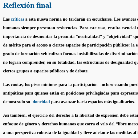
Reflexión final
Las
críticas
a esta nueva norma no tardarán en escucharse. Los avances 
humanos siempre presentan resistencias. Para este caso, resulta esencial 
importancia de desmontar la presunta “neutralidad” y “objetividad” que 
de mérito para el acceso a ciertos espacios de participación públicos: la e
grado de formación vehiculizan formas invisibilizadas de discriminació
no logran comprender, en su totalidad, las estructuras de desigualdad qu
ciertos grupos a espacios públicos y de debate.
Las cuotas, los pisos mínimos para la participación -incluso cuando pu
antipáticas para quienes están en posiciones privilegiadas para expresa
demostrado su
idoneidad
para avanzar hacia espacios más igualitarios.
Así también, el ejercicio del derecho a la libertad de expresión debe est
enfoque de género y derechos humanos que corra el velo del “libre merc
a una perspectiva robusta de la igualdad y lleve adelante las medidas af