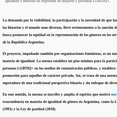
igualdad y libertad de expresión de mujeres y personas LGBTIQ+.
La demanda por la visibilidad, la participación y la necesidad de que la
las historias y el mundo sean diversas, llevó recientemente a la sanción 
busca promover la equidad en la representación de los géneros en los se
de la República Argentina.
El proyecto, impulsado también por organizaciones feministas, es un nuev
materia de igualdad. La norma establece un piso mínimo para la partici
personas LGBTIQ+ en los medios de comunicación públicos, y establece 
promoción para aquellos de carácter privado. Así, se trata de una norm
superadora de una tradicional perspectiva binaria y sin enfoque de dive
En este sentido, la norma se inscribe y amplía el espíritu que motivó
no
trascendencia en materia de igualdad de género en Argentina, como la 
(1991) y la Ley de paridad (2018).