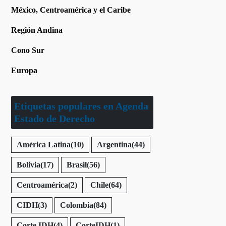
México, Centroamérica y el Caribe
Región Andina
Cono Sur
Europa
Etiquetas populares en Agenda
Estado de Derecho
América Latina
(10)
Argentina
(44)
Bolivia
(17)
Brasil
(56)
Centroamérica
(2)
Chile
(64)
CIDH
(3)
Colombia
(84)
Corte IDH
(4)
CorteIDH
(1)