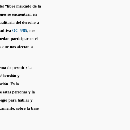
del “libre mercado de la
ienes se encuentran en
ualitaria del derecho a
sultiva
OC-5/85
,
nos
uedan participar en el
s que nos afectan a
rma de permitir la
 discusión y
ción. Es la
 estas personas y la
legio para hablar y
camente, sobre la base