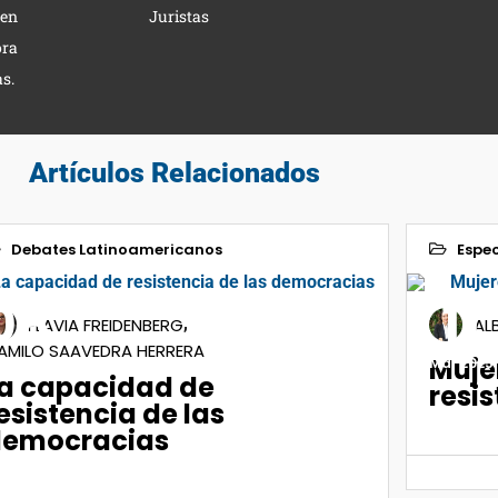
 en
Juristas
ora
s.
Artículos Relacionados
Debates Latinoamericanos
Espec
08
11
,
FLAVIA FREIDENBERG
AL
AMILO SAAVEDRA HERRERA
Muje
ul 2020
Mar 2025
a capacidad de
resis
esistencia de las
emocracias