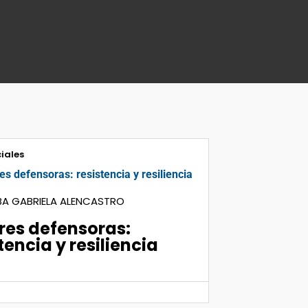
iales
Región And
08
SANTIAG
BA GABRIELA ALENCASTRO
La web y
res defensoras:
Jun 2026
nadie ba
tencia y resiliencia
la Corte
Colombi