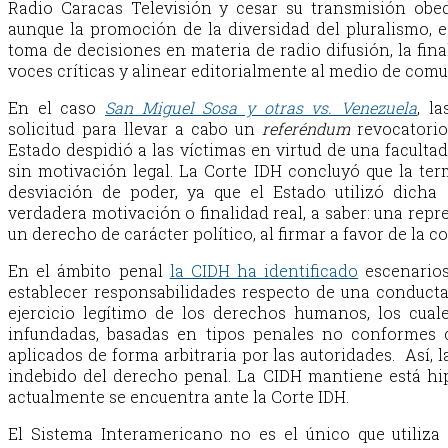
Radio Caracas Televisión y cesar su transmisión obe
aunque la promoción de la diversidad del pluralismo, es
toma de decisiones en materia de radio difusión, la fina
voces críticas y alinear editorialmente al medio de com
En el caso
San Miguel Sosa y otras vs. Venezuela
,
la
solicitud para llevar a cabo un
referéndum
revocatorio
Estado despidió a las víctimas en virtud de una facultad
sin motivación legal. La Corte IDH concluyó que la te
desviación de poder, ya que el Estado utilizó dicha
verdadera motivación o finalidad real, a saber: una repr
un derecho de carácter político, al firmar a favor de la 
En el ámbito penal
la CIDH ha identificado
escenario
establecer responsabilidades respecto de una conducta il
ejercicio legítimo de los derechos humanos, los cual
infundadas, basadas en tipos penales no conformes c
aplicados de forma arbitraria por las autoridades. Así, 
indebido del derecho penal. La CIDH mantiene está hi
actualmente se encuentra ante la Corte IDH.
El Sistema Interamericano no es el único que utiliza