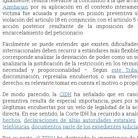
Igualmente, resulta relevante la conclusión a la que arri
Azerbaijan
,
por su aplicación en el contexto interame
víctima fue acusada y puesta en prisión preventiva 
violación del artículo 18 en conjunción con el artículo 5 
acción posterior resultante de la imposición de 
encarcelamiento del peticionario.
Fácilmente se puede entender que existen dificultades 
internacionales deben recurrir a estándares más flexible
corresponde analizar la desviación de poder como un su
analizaría la justificación de la restricción en los tér
necesidad y proporcionalidad –. Según
este Tribu
discriminación, represalia encubiertos o una interfer
derecho, es relevante tomar en cuenta el motivo o propósi
De modo parecido, la
CIDH
ha señalado que en caso
presuntiva resulta de especial importancia, pues por s
ilegítimas encubiertas por un velo de legalidad de la ac
directa. En ese sentido, la Corte IDH ha recurrido a anali
hechos
,
declaraciones de altas autoridades estatales
telefónicas
,
documentos parte de los expedientes judicia
Por su parte, el
TEDH
ha destacado la importancia de l