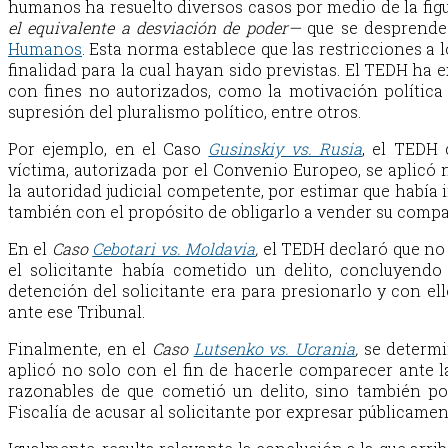
humanos ha resuelto diversos casos por medio de la figur
el equivalente a desviación de poder—
que se desprende 
Humanos
.
Esta norma establece que las restricciones a
finalidad para la cual hayan sido previstas. El TEDH ha
con fines no autorizados, como la motivación política 
supresión del pluralismo político, entre otros.
Por ejemplo, en el Caso
Gusinskiy vs. Rusia
,
el TEDH c
víctima, autorizada por el Convenio Europeo, se aplicó 
la autoridad judicial competente, por estimar que había 
también con el propósito de obligarlo a vender su compa
En el
Caso
Cebotari vs. Moldavia
,
el TEDH declaró que no
el solicitante había cometido un delito, concluyendo
detención del solicitante era para presionarlo y con e
ante ese Tribunal.
Finalmente, en el
Caso
Lutsenko vs. Ucrania
,
se determin
aplicó no solo con el fin de hacerle comparecer ante la
razonables de que cometió un delito, sino también po
Fiscalía de acusar al solicitante por expresar públicame