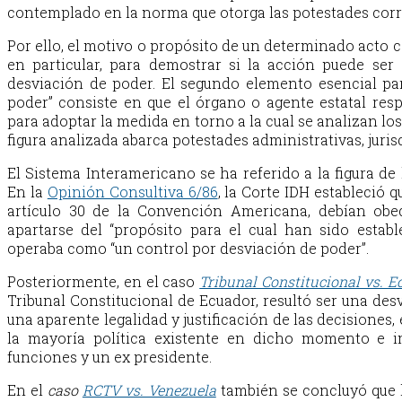
contemplado en la norma que otorga las potestades cor
Por ello, el motivo o propósito de un determinado acto co
en particular, para demostrar si la acción puede se
desviación de poder. El segundo elemento esencial par
poder” consiste en que el órgano o agente estatal resp
para adoptar la medida en torno a la cual se analizan los
figura analizada abarca potestades administrativas, jurisd
El Sistema Interamericano se ha referido a la figura de
En la
Opinión Consultiva 6/86
,
la Corte IDH estableció q
artículo 30 de la Convención Americana, debían obe
apartarse del “propósito para el cual han sido esta
operaba como “un control por desviación de poder”.
Posteriormente, en el caso
Tribunal Constitucional vs. E
Tribunal Constitucional de Ecuador, resultó ser una desv
una aparente legalidad y justificación de las decisiones, 
la mayoría política existente en dicho momento e i
funciones y un ex presidente.
En el
caso
RCTV vs. Venezuela
también se concluyó que 