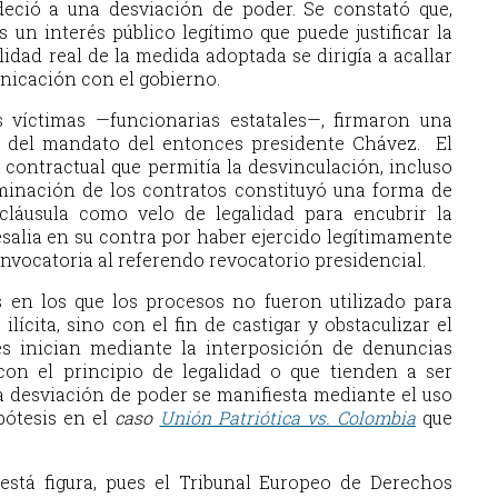
deció a una desviación de poder. Se constató que,
 un interés público legítimo que puede justificar la
lidad real de la medida adoptada se dirigía a acallar
unicación con el gobierno.
s víctimas —funcionarias estatales—, firmaron una
 del mandato del entonces presidente Chávez. El
 contractual que permitía la desvinculación, incluso
rminación de los contratos constituyó una forma de
 cláusula como velo de legalidad para encubrir la
esalia en su contra por haber ejercido legítimamente
convocatoria al referendo revocatorio presidencial.
s en los que los procesos no fueron utilizado para
ícita, sino con el fin de castigar y obstaculizar el
es inician mediante la interposición de denuncias
on el principio de legalidad o que tienden a ser
la desviación de poder se manifiesta mediante el uso
pótesis en el
caso
Unión Patriótica vs. Colombia
que
 está figura, pues el Tribunal Europeo de Derechos