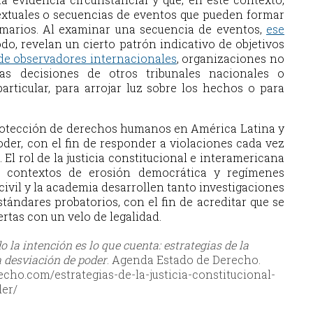
extuales o secuencias de eventos que pueden formar
imarios. Al examinar una secuencia de eventos,
ese
do, revelan un cierto patrón indicativo de objetivos
de observadores internacionales
,
organizaciones no
as decisiones de otros tribunales nacionales o
rticular, para arrojar luz sobre los hechos o para
protección de derechos humanos en América Latina y
oder, con el fin de responder a violaciones cada vez
 El rol de la justicia constitucional e interamericana
n contextos de erosión democrática y regímenes
 civil y la academia desarrollen tanto investigaciones
ándares probatorios, con el fin de acreditar que se
tas con un velo de legalidad.
 la intención es lo que cuenta: estrategias de la
a desviación de poder
. Agenda Estado de Derecho.
echo.com/estrategias-de-la-justicia-constitucional-
der/