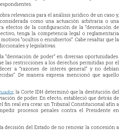
respondientes.
bra relevancia para el análisis jurídico de un caso y,
r considerada como una actuación arbitraria o una
a efectos de la configuración de la “desviación de
ectivo, tenga la competencia legal o reglamentaria
 motivos “ocultos o encubiertos”. Cabe resaltar que la
iccionales y legislativas.
 la “desviación de poder” en diversas oportunidades.
ue las restricciones a los derechos permitidas por el
decer a “razones de interés general” y no debían
blecidas”. De manera expresa mencionó que aquello
cuador
,
la Corte IDH determinó que la destitución del
iación de poder. En efecto, estableció que detrás de
el fin real era crear un Tribunal Constitucional afín a
mpedir procesos penales contra el Presidente en
la decisión del Estado de no renovar la concesión a