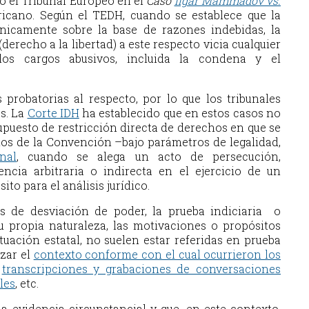
bó el Tribunal Europeo en el
Cas
o
Ilgar Mammadov vs.
ricano. Según el TEDH, cuando se establece que la
únicamente sobre la base de razones indebidas, la
(derecho a la libertad) a este respecto vicia cualquier
los cargos abusivos, incluida la condena y el
probatorias al respecto, por lo que los tribunales
s. La
Corte IDH
ha establecido que en estos casos no
puesto de restricción directa de derechos en que se
minos de la Convención –bajo parámetros de legalidad,
nal
,
cuando se alega un acto de persecución,
encia arbitraria o indirecta en el ejercicio de un
to para el análisis jurídico.
s de desviación de poder, la prueba indiciaria o
u propia naturaleza, las motivaciones o propósitos
tuación estatal, no suelen estar referidas en prueba
zar el
contexto conforme con el cual ocurrieron los
,
transcripciones y grabaciones de conversaciones
les
, etc.
a evidencia circunstancial y que, en este contexto,