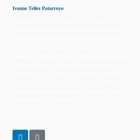
Ivonne Tellez Patarroyo
Candidata a Doctora en Derecho de la Universidad de
Buenos Aires UBA, LLM Master en Derecho Internacional
por la Universidad de Glasgow, Reino Unido, alumni 2019 y
2023 de la Academia de Derecho Internacional de La Haya,
Países Bajos, Fellow del Programa de Derecho Internacional
de Naciones Unidas y abogada de Universidad de San
Buenaventura, Cali, Colombia. Su experiencia profesional se
enmarca en las áreas del Derecho Internacional Público,
Derecho Internacional de los Derechos Humanos, Política
Internacional y Paz y Conflicto.