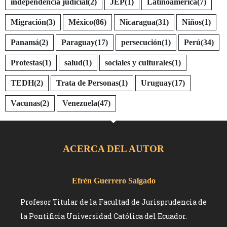
independencia judicial
(2)
JEP
(1)
Latinoamérica
(7)
Migración
(3)
México
(86)
Nicaragua
(31)
Niños
(1)
Panamá
(2)
Paraguay
(17)
persecución
(1)
Perú
(34)
Protestas
(1)
salud
(1)
sociales y culturales
(1)
TEDH
(2)
Trata de Personas
(1)
Uruguay
(17)
Vacunas
(2)
Venezuela
(47)
ACERCA DEL AUTOR
Efrén Guerrero Salgado
Profesor Titular de la Facultad de Jurisprudencia de
la Pontificia Universidad Católica del Ecuador.