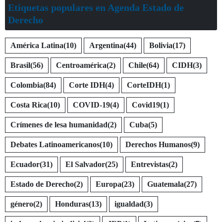
Etiquetas populares en Agenda Estado de
Derecho
América Latina
(10)
Argentina
(44)
Bolivia
(17)
Brasil
(56)
Centroamérica
(2)
Chile
(64)
CIDH
(3)
Colombia
(84)
Corte IDH
(4)
CorteIDH
(1)
Costa Rica
(10)
COVID-19
(4)
Covid19
(1)
Crímenes de lesa humanidad
(2)
Cuba
(5)
Debates Latinoamericanos
(10)
Derechos Humanos
(9)
Ecuador
(31)
El Salvador
(25)
Entrevistas
(2)
Estado de Derecho
(2)
Europa
(23)
Guatemala
(27)
género
(2)
Honduras
(13)
igualdad
(3)