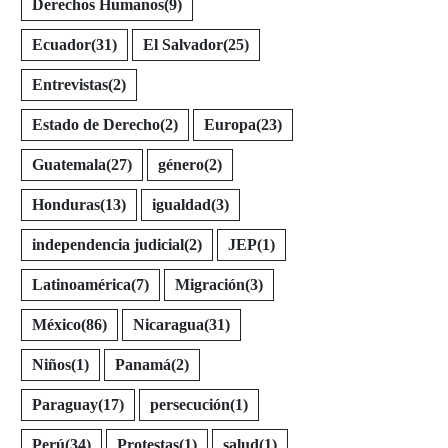
Derechos Humanos
(9)
Ecuador
(31)
El Salvador
(25)
Entrevistas
(2)
Estado de Derecho
(2)
Europa
(23)
Guatemala
(27)
género
(2)
Honduras
(13)
igualdad
(3)
independencia judicial
(2)
JEP
(1)
Latinoamérica
(7)
Migración
(3)
México
(86)
Nicaragua
(31)
Niños
(1)
Panamá
(2)
Paraguay
(17)
persecución
(1)
Perú
(34)
Protestas
(1)
salud
(1)