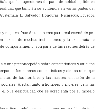
ala que las agresiones de parte de soldados, líderes
realidad que también se evidencia en varias partes del
uatemala, El Salvador, Honduras, Nicaragua, Ecuador,
s y mujeres, fruto de un sistema patriarcal extendido por
ón sexista de muchas instituciones, y la existencia de
s de comportamiento, son parte de las razones detrás de
a o una preconcepción sobre características y atributos
mparten las mismas características y ciertos roles que
ensión de los hombres y las mujeres, en razón de la
y sociales. Afectan tanto a hombres y mujeres, pero las
 ello la desigualdad que se acrecienta por el modelo
as niñas y adolescentes, quienes, por su falta de total