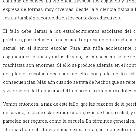
cantidad de países. La violencia traspasa los espacios y fron
expresa de formas muy diversas: desde la violencia física a l
resulta también reconocida en los contextos educativos.
El fallo debe llamar a los establecimientos escolares del
prácticas, pues refuerza la necesidad de prevención, erradicaci
sexual en el ámbito escolar. Para una niña adolescente, 
aspiraciones, planes y metas de vida, las consecuencias de ser
machistas son enormes. Si ello se produce además en el conte
del plantel escolar encargado de ello, por parte de los a
consecuencias. Más aún cuando se trata de hechos que se reite
y valoración del transcurso del tiempo en la infancia y adolesc
Vemos entonces, a raíz de este fallo, que las razones de la pers
de su vida, lejos de estar erradicadas, gozan de buena salud, 
parecían ser seguros, como la escuela. En términos generales
10 niñas han sufrido violencia sexual en algún momento de 