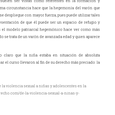
 suelen ser vistas como referentes en la formación y
tima circunstancia hace que la hegemonía del varón que
se despliegue con mayor fuerza, pues puede utilizar tales
esentación de que él puede ser un espacio de refugio y
s el modelo patriarcal hegemónico hace ver como más
do se trata de un varón de avanzada edad y quien aparece
o claro que la niña estaba en situación de absoluta
ar el curso llevaron al fin de su derecho más preciado: la
 la violencia sexual a niñas y adolescentes en la
derecho.com/de-la-violencia-sexual-a-ninas-y-