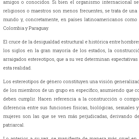
amigos o conocidos. Si bien el organismo internacional señ
religiosos o maestros son menos frecuentes, se trata de una 
mundo y, concretamente, en países latinoamericanos como G
Colombia y Paraguay.
El cruce de la desigualdad estructural e histórica entre hombre
los siglos en la gran mayoría de los estados, la construcci
arraigados estereotipos, que a su vez determinan expectativa
esta realidad.
Los estereotipos de género constituyen una visión generalizad
de los miembros de un grupo en específico, asumiendo que co
deben cumplir. Hacen referencia a la construcción o compr
diferencia entre sus funciones físicas, biológicas, sexuales 
mujeres son las que se ven más perjudicadas, derivando de
patriarcal.
Lo anterior, a su vez, se manifiesta de manera más cruel en l