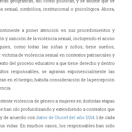
teras geográficas, así como políticas, y se asume que se
a sexual, simbólica, institucional o psicológica. Ahora,
 continente a poner atención en sus procedimientos y
ón y sanción de la violencia sexual, incluyendo el acoso
quien, como todas las niñas y niños, tiene sueños,
 víctima de violencia sexual en contextos patriarcales y
xto del proceso educativo a que tiene derecho y dentro
dultos responsables, se agravan exponencialmente las
ran en el tiempo, habida consideración de la percepción
encia.
istente violencia de género a mujeres en distintas etapas
y se han ido profundizando y extendiendo a contextos que
, y de acuerdo con
datos de Unicef del año 2014
,
1 de cada
sus vidas. En muchos casos, los responsables han sido