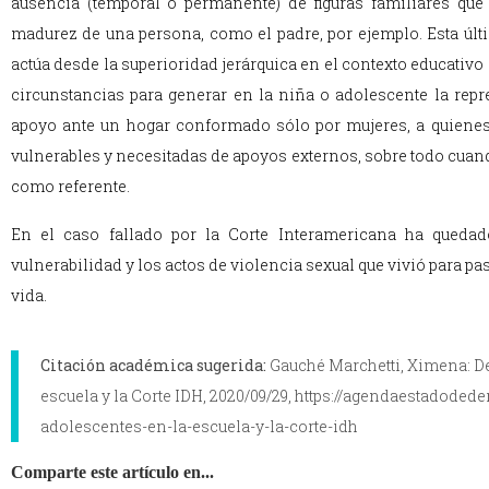
ausencia (temporal o permanente) de figuras familiares que
madurez de una persona, como el padre, por ejemplo. Esta úl
actúa desde la superioridad jerárquica en el contexto educativo 
circunstancias para generar en la niña o adolescente la repr
apoyo ante un hogar conformado sólo por mujeres, a quiene
vulnerables y necesitadas de apoyos externos, sobre todo cuan
como referente.
En el caso fallado por la Corte Interamericana ha quedad
vulnerabilidad y los actos de violencia sexual que vivió para pas
vida.
Citación académica sugerida:
Gauché Marchetti, Ximena: De
escuela y la Corte IDH, 2020/09/29, https://agendaestadode
adolescentes-en-la-escuela-y-la-corte-idh
Comparte este artículo en...