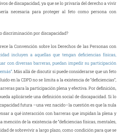
ivos de discapacidad, ya que se lo privaría del derecho a vivir
 sería necesaria para proteger al feto como persona con
mo discriminación por discapacidad?
frece la Convención sobre los Derechos de las Personas con
cidad incluyen a aquellas que tengan deficiencias físicas,
ctuar con diversas barreras, puedan impedir su participación
 demás”
. Más allá de discutir si puede considerarse que un feto
uido en la CDPD no se limita a la existencia de “deficiencias”,
arreras para la participación plena y efectiva. Por definición,
pueda aplicársele una definición social de discapacidad. Si lo
iscapacidad futura –una vez nacido–la cuestión es que la nula
 pensar a qué interacción con barreras que impidan la plena y
a mención de la existencia de “deficiencias físicas, mentales,
lidad de sobrevivir a largo plazo, como condición para que se