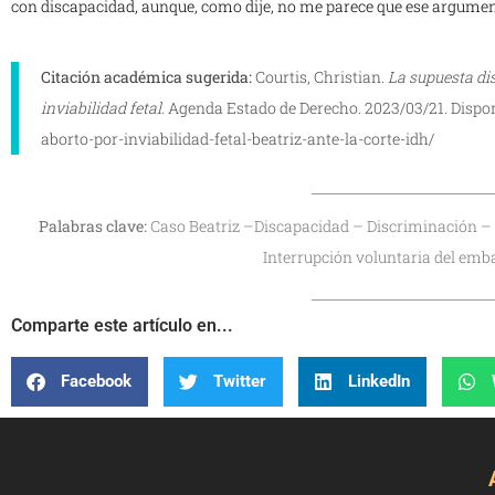
con discapacidad, aunque, como dije, no me parece que ese argumento
Citación académica sugerida:
Courtis, Christian.
La supuesta di
inviabilidad fetal.
Agenda Estado de Derecho. 2023/03/21. Dispo
aborto-por-inviabilidad-fetal-beatriz-ante-la-corte-idh/
Palabras clave:
Caso Beatriz –Discapacidad – Discriminación 
Interrupción voluntaria del emba
Comparte este artículo en...
Facebook
Twitter
LinkedIn