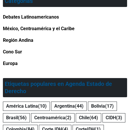
Categorías
Debates Latinoamericanos
México, Centroamérica y el Caribe
Región Andina
Cono Sur
Europa
Etiquetas populares en Agenda Estado de
Derecho
América Latina
(10)
Argentina
(44)
Bolivia
(17)
Brasil
(56)
Centroamérica
(2)
Chile
(64)
CIDH
(3)
Colombia
(84)
Corte IDH
(4)
CorteIDH
(1)