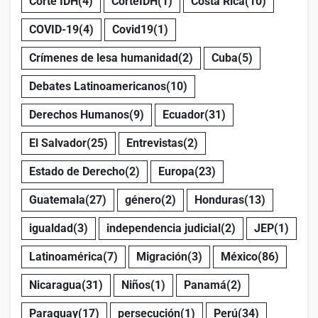
Corte IDH
(4)
CorteIDH
(1)
Costa Rica
(10)
COVID-19
(4)
Covid19
(1)
Crímenes de lesa humanidad
(2)
Cuba
(5)
Debates Latinoamericanos
(10)
Derechos Humanos
(9)
Ecuador
(31)
El Salvador
(25)
Entrevistas
(2)
Estado de Derecho
(2)
Europa
(23)
Guatemala
(27)
género
(2)
Honduras
(13)
igualdad
(3)
independencia judicial
(2)
JEP
(1)
Latinoamérica
(7)
Migración
(3)
México
(86)
Nicaragua
(31)
Niños
(1)
Panamá
(2)
Paraguay
(17)
persecución
(1)
Perú
(34)