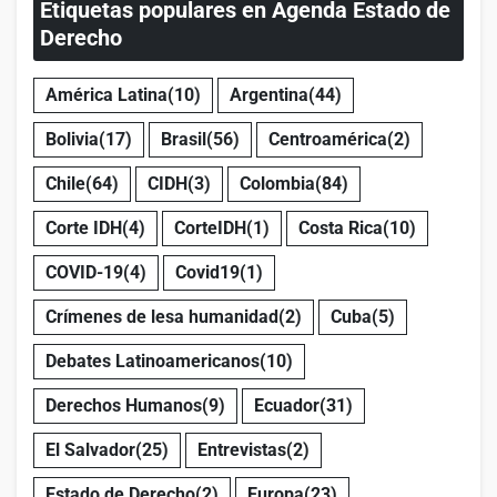
Etiquetas populares en Agenda Estado de
Derecho
América Latina
(10)
Argentina
(44)
Bolivia
(17)
Brasil
(56)
Centroamérica
(2)
Chile
(64)
CIDH
(3)
Colombia
(84)
Corte IDH
(4)
CorteIDH
(1)
Costa Rica
(10)
COVID-19
(4)
Covid19
(1)
Crímenes de lesa humanidad
(2)
Cuba
(5)
Debates Latinoamericanos
(10)
Derechos Humanos
(9)
Ecuador
(31)
El Salvador
(25)
Entrevistas
(2)
Estado de Derecho
(2)
Europa
(23)