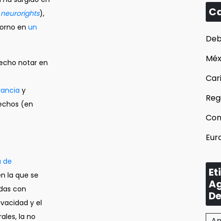
Ca
(
neurorights
),
dorno en
un
Deb
Méx
echo notar en
Car
rancia
y
Reg
echos (en
Con
Eur
a de
Et
en la que se
Ag
adas con
De
vacidad y el
ales, la no
Am