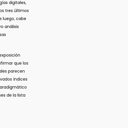
ías digitales,
os tres últimos
e luego, cabe
o análisis
sas
exposición
afirmar que los
tales parecen
evados índices
paradigmático
es de la lista