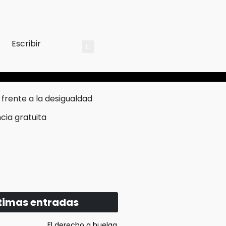
Escribir
cia gratuita
timas entradas
El derecho a huelga