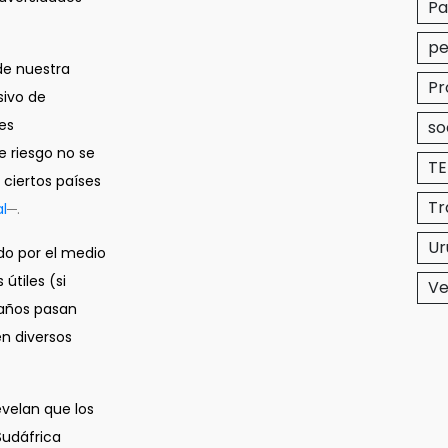
P
pe
 de nuestra
Pr
sivo de
es
so
e riesgo no se
T
 ciertos países
Tr
l
─.
Ur
do por el medio
útiles (si
Ve
 años pasan
en diversos
evelan que los
Sudáfrica