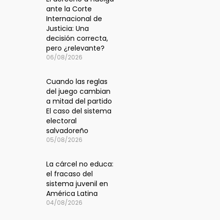
ante la Corte
Internacional de
Justicia: Una
decisión correcta,
pero ¿relevante?
06/08/2026
Cuando las reglas
del juego cambian
a mitad del partido
El caso del sistema
electoral
salvadoreño
05/08/2026
La cárcel no educa:
el fracaso del
sistema juvenil en
América Latina
04/08/2026