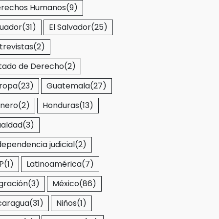
rechos Humanos
(9)
uador
(31)
El Salvador
(25)
trevistas
(2)
tado de Derecho
(2)
ropa
(23)
Guatemala
(27)
nero
(2)
Honduras
(13)
ualdad
(3)
dependencia judicial
(2)
P
(1)
Latinoamérica
(7)
gración
(3)
México
(86)
caragua
(31)
Niños
(1)