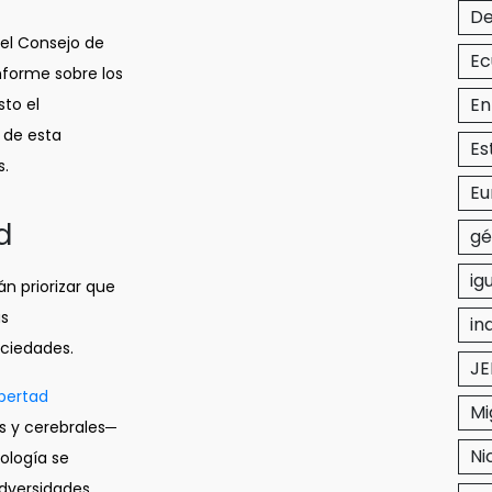
De
del Consejo de
Ec
nforme sobre los
En
sto el
 de esta
Es
s.
Eu
d
gé
ig
n priorizar que
as
in
ociedades.
JE
ibertad
Mi
s y cerebrales─
Ni
ología se
adversidades