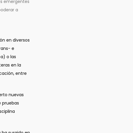
ías emergentes
poderar a
ón en diversos
rans- e
ca) o las
eras en la
cación, entre
erto nuevas
e pruebas
sciplina
a ha surgido en