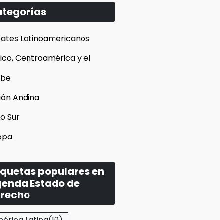
tegorías
ates Latinoamericanos
ico, Centroamérica y el
ibe
ión Andina
o Sur
opa
iquetas populares en
enda Estado de
recho
érica Latina
(10)