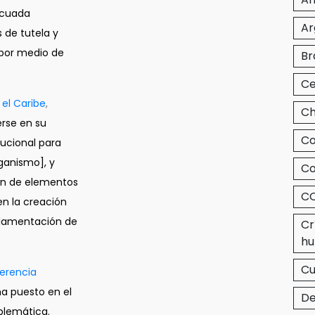
ecuada
Ar
 de tutela y
por medio de
Br
Ce
el Caribe
,
Ch
erse en su
Co
itucional para
ganismo], y
Co
gan de elementos
CO
en la creación
eglamentación de
Cr
hu
C
erencia
a puesto en el
De
blemática.