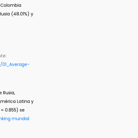
), Colombia
Rusia (48.01%) y
te:
3/01_Average-
e Rusia,
América Latina y
 = 0.855) se
nking mundial