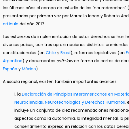
los últimos años el campo de estudio de los “neuroderechos” 
presentados por primera vez por Marcello Ienca y Roberto An
artículo
del año 2017.
Los esfuerzos de implementación de estos derechos se han h
diversos países, con tres aproximaciones distintas: enmiendas
constitucionales (en
Chile
y
Brasil
), reformas legislativas (en
F
Argentina
) y documentos
soft-law
en forma de cartas de der
España
y
México
).
A escala regional, existen también importantes avances:
i.
la
Declaración de Principios Interamericanos en Materi
Neurociencias, Neurotecnologías y Derechos Humanos
,
incluye un conjunto de diez recomendaciones relacion
aspectos como la autonomía, la integridad mental, la pri
consentimiento expreso en relación con los datos cerebr