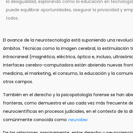
la desigualdad, explorando cómo la educación en tecnolog
puede equilibrar oportunidades, asegurar la privacidad y em
todos.
El avance de la neurotecnología está suponiendo una revoluci
ámbitos. Técnicas como la imagen cerebral, la estimulación t
intracraneal (magnética, eléctrica, óptica e, incluso, ultrasóni
interfaces cerebro-computadora están abriendo nuevas front
medicina, el marketing, el consumo, la educación y la comuni
otros campos.
También en el derecho y la psicopatología forense se han abi
fronteras, como demuestra el uso cada vez más frecuente d
neurocientíficas en procesos judiciales, en el contexto de la di
comúnmente conocida como
neurolaw
.
De las relaciones, precisamente, entre derecho y neurocienci