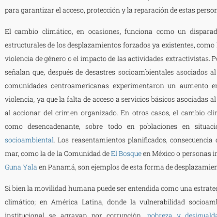
para garantizar el acceso, protección y la reparación de estas per
El cambio climático, en ocasiones, funciona como un dispar
estructurales de los desplazamientos forzados ya existentes, como l
violencia de género o el impacto de las actividades extractivistas. 
señalan que, después de desastres socioambientales asociados al
comunidades centroamericanas experimentaron un aumento en
violencia, ya que la falta de acceso a servicios básicos asociadas a
al accionar del crimen organizado. En otros casos, el cambio cl
como desencadenante, sobre todo en poblaciones en situac
socioambiental
.
Los reasentamientos planificados, consecuencia 
mar, como la de la Comunidad de
El Bosque
en México o personas in
Guna Yala
en Panamá, son ejemplos de esta forma de desplazamien
Si bien la movilidad humana puede ser entendida como una estrate
climático; en América Latina, donde la vulnerabilidad socioamb
institucional se agravan por corrupción,
pobreza y desiguald