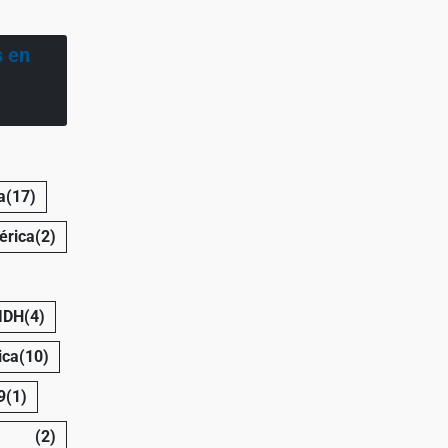
s en
a
(17)
érica
(2)
 IDH
(4)
ica
(10)
9
(1)
(2)