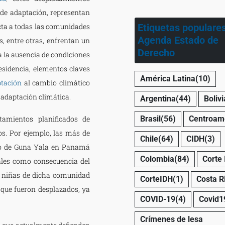
 de adaptación, representan
ta a todas las comunidades
Etiquetas populare
Agenda Estado de
s, entre otras, enfrentan un
Derecho
 la ausencia de condiciones
esidencia, elementos claves
América Latina
(10)
ptación
al cambio climático
adaptación climática.
Argentina
(44)
Bolivi
amientos planificados de
Brasil
(56)
Centroam
os. Por ejemplo, las más de
Chile
(64)
CIDH
(3)
ago de Guna Yala en Panamá
Colombia
(84)
Corte
les como consecuencia del
y niñas de dicha comunidad
CorteIDH
(1)
Costa R
 que fueron desplazados, ya
COVID-19
(4)
Covid1
Crímenes de lesa