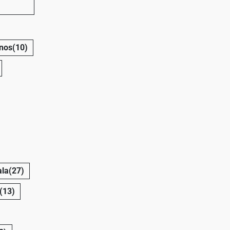
nos
(10)
la
(27)
(13)