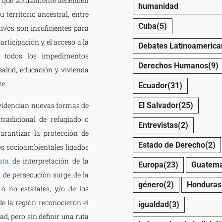
 que actualmente defienden
humanidad
 territorio ancestral, entre
Cuba
(5)
ivos son insuficientes para
articipación y el acceso a la
Debates Latinoamerica
, todos los impedimentos
Derechos Humanos
(9)
salud, educación y vivienda
e.
Ecuador
(31)
evidencian nuevas formas de
El Salvador
(25)
tradicional de refugiado o
Entrevistas
(2)
arantizar la protección de
Estado de Derecho
(2)
os socioambientales ligados
sta
de interpretación de la
Europa
(23)
Guatema
o de persecución surge de la
género
(2)
Honduras
o no estatales, y/o de los
de la región reconocieron el
igualdad
(3)
d, pero sin definir una ruta