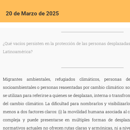
20 de Marzo de 2025
¿Qué vacíos persisten en la protección de las personas desplazadas
Latinoamérica?
Migrantes ambientales, refugiados climáticos, personas d
socioambientales o personas reasentadas por cambio climático: so
se utilizan para referirse a quienes se desplazan, interna o transfr
del cambio climático. La dificultad para nombrarlos y visibilizarl
menos a dos factores claros: (i) la movilidad humana asociada al c
compleja y puede presentarse en múltiples formas de desplaza
normativos actuales no ofrecen rutas claras y armónicas, ni a nive