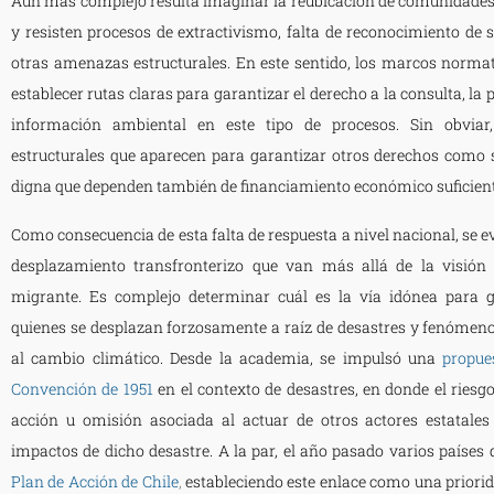
Aún más complejo resulta imaginar la reubicación de comunidades
y resisten procesos de extractivismo, falta de reconocimiento de su
otras amenazas estructurales. En este sentido, los marcos normat
establecer rutas claras para garantizar el derecho a la consulta, la p
información ambiental en este tipo de procesos. Sin obviar
estructurales que aparecen para garantizar otros derechos como 
digna que dependen también de financiamiento económico suficient
Como consecuencia de esta falta de respuesta a nivel nacional, se 
desplazamiento transfronterizo que van más allá de la visión 
migrante. Es complejo determinar cuál es la vía idónea para g
quienes se desplazan forzosamente a raíz de desastres y fenómen
al cambio climático. Desde la academia, se impulsó una
propue
Convención de 1951
en el contexto de desastres, en donde el riesg
acción u omisión asociada al actuar de otros actores estatales 
impactos de dicho desastre. A la par, el año pasado varios países 
Plan de Acción de Chile
,
estableciendo este enlace como una priorida