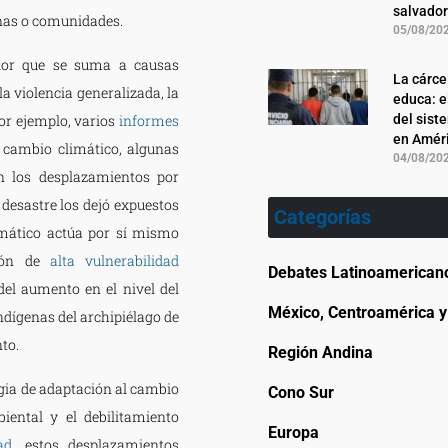
salvado
sonas o comunidades.
05/08/20
ador que se suma a causas
La cárce
a violencia generalizada, la
educa: e
Por ejemplo, varios
informes
del sist
en Améri
 cambio climático, algunas
04/08/20
 los desplazamientos por
l desastre los dejó expuestos
Categorías
imático actúa por sí mismo
ión de
alta vulnerabilidad
Debates Latinoamerican
del aumento en el nivel del
México, Centroamérica y 
dígenas del archipiélago de
to.
Región Andina
gia de adaptación al cambio
Cono Sur
iental y el debilitamiento
Europa
ad
,
estos desplazamientos