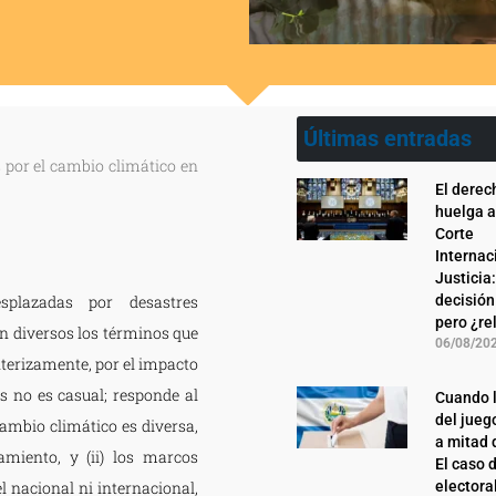
Últimas entradas
 por el cambio climático en
El derec
huelga a
Corte
Internac
Justicia
esplazadas por desastres
decisión
pero ¿re
n diversos los términos que
06/08/20
onterizamente, por el impacto
os no es casual; responde al
Cuando l
del jueg
ambio climático es diversa,
a mitad 
miento, y (ii) los marcos
El caso 
l nacional ni internacional,
electora