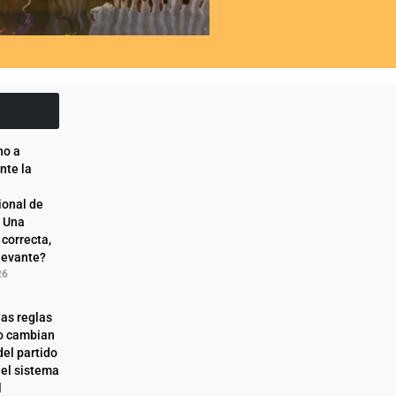
ho a
nte la
ional de
: Una
 correcta,
levante?
26
as reglas
o cambian
del partido
del sistema
l