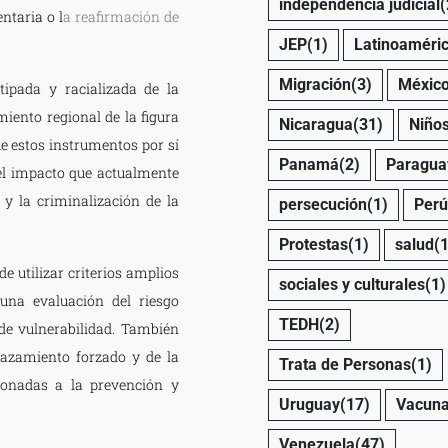
independencia judicial
(
ntaria o l
a reafirmación de
JEP
(1)
Latinoaméri
Migración
(3)
Méxic
ipada y racializada de la
amiento regional de la figura
Nicaragua
(31)
Niño
que estos instrumentos por sí
Panamá
(2)
Paragua
 el impacto que actualmente
 y la criminalización de la
persecución
(1)
Perú
Protestas
(1)
salud
(1
e utilizar criterios amplios
sociales y culturales
(1)
una evaluación del riesgo
TEDH
(2)
de vulnerabilidad. También
plazamiento forzado y de la
Trata de Personas
(1)
cionadas a la prevención y
Uruguay
(17)
Vacun
Venezuela
(47)