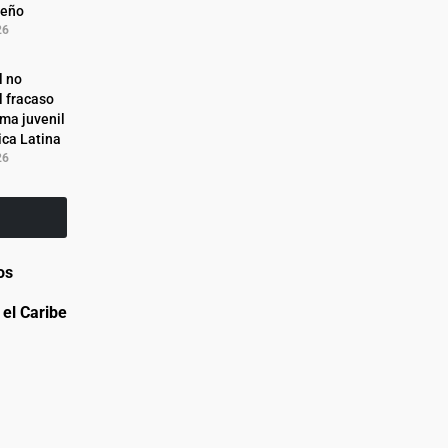
reño
26
l no
l fracaso
ema juvenil
ca Latina
26
os
el Caribe