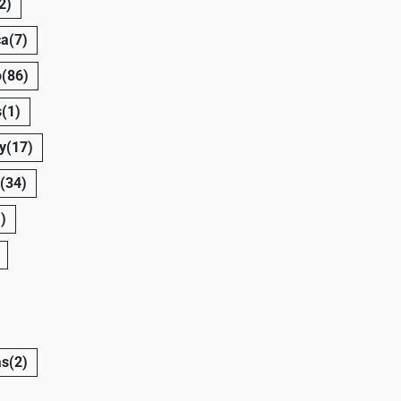
2)
ca
(7)
o
(86)
s
(1)
y
(17)
(34)
)
as
(2)