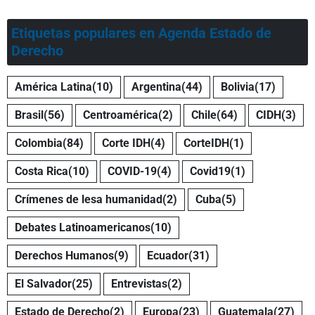
Etiquetas populares en Agenda Estado de
Derecho
América Latina
(10)
Argentina
(44)
Bolivia
(17)
Brasil
(56)
Centroamérica
(2)
Chile
(64)
CIDH
(3)
Colombia
(84)
Corte IDH
(4)
CorteIDH
(1)
Costa Rica
(10)
COVID-19
(4)
Covid19
(1)
Crímenes de lesa humanidad
(2)
Cuba
(5)
Debates Latinoamericanos
(10)
Derechos Humanos
(9)
Ecuador
(31)
El Salvador
(25)
Entrevistas
(2)
Estado de Derecho
(2)
Europa
(23)
Guatemala
(27)