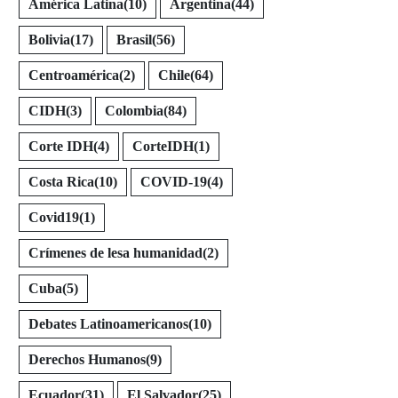
América Latina
(10)
Argentina
(44)
Bolivia
(17)
Brasil
(56)
Centroamérica
(2)
Chile
(64)
CIDH
(3)
Colombia
(84)
Corte IDH
(4)
CorteIDH
(1)
Costa Rica
(10)
COVID-19
(4)
Covid19
(1)
Crímenes de lesa humanidad
(2)
Cuba
(5)
Debates Latinoamericanos
(10)
Derechos Humanos
(9)
Ecuador
(31)
El Salvador
(25)