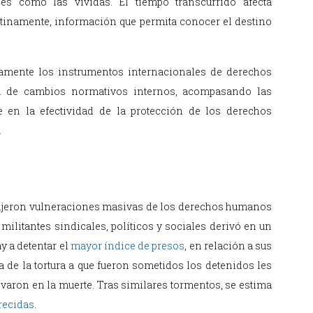
s como las vividas. El tiempo transcurrido afecta
atinamente, información que permita conocer el destino
ntamente los instrumentos internacionales de derechos
n de cambios normativos internos, acompasando las
e en la efectividad de la protección de los derechos
.
odujeron vulneraciones masivas de los derechos humanos
militantes sindicales, políticos y sociales derivó en un
y a detentar el
mayor índice de presos
, en relación a sus
ca de la tortura a que fueron sometidos los detenidos les
varon en la muerte. Tras similares tormentos, se estima
recidas
.