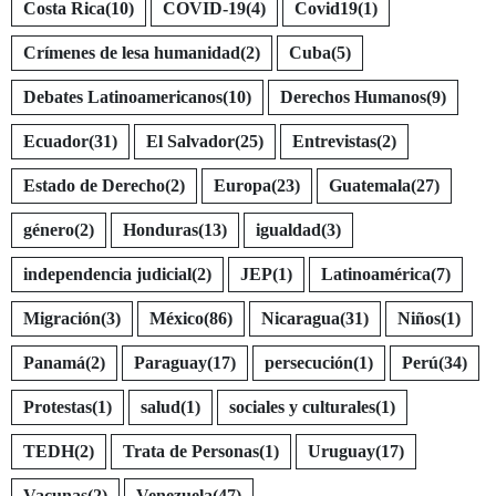
Costa Rica
(10)
COVID-19
(4)
Covid19
(1)
Crímenes de lesa humanidad
(2)
Cuba
(5)
Debates Latinoamericanos
(10)
Derechos Humanos
(9)
Ecuador
(31)
El Salvador
(25)
Entrevistas
(2)
Estado de Derecho
(2)
Europa
(23)
Guatemala
(27)
género
(2)
Honduras
(13)
igualdad
(3)
independencia judicial
(2)
JEP
(1)
Latinoamérica
(7)
Migración
(3)
México
(86)
Nicaragua
(31)
Niños
(1)
Panamá
(2)
Paraguay
(17)
persecución
(1)
Perú
(34)
Protestas
(1)
salud
(1)
sociales y culturales
(1)
TEDH
(2)
Trata de Personas
(1)
Uruguay
(17)
Vacunas
(2)
Venezuela
(47)