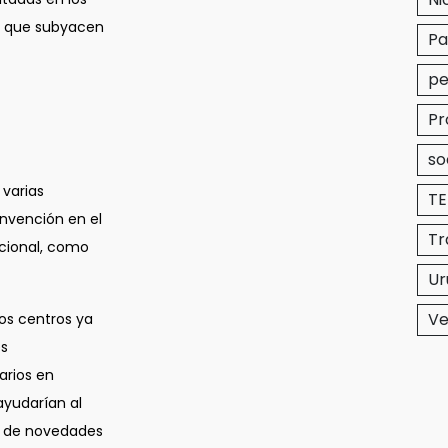
as que subyacen
P
pe
Pr
so
 varias
T
onvención en el
Tr
acional, como
Ur
Ve
los centros ya
es
arios en
ayudarían al
ón de novedades