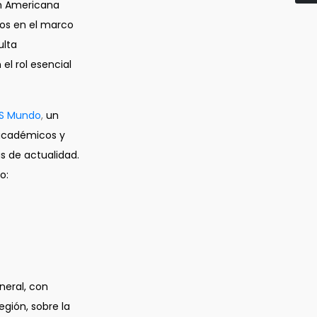
n Americana
os en el marco
ulta
el rol esencial
S Mundo
,
un
 académicos y
s de actualidad.
o:
neral, con
egión, sobre la