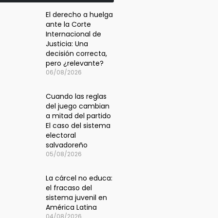
El derecho a huelga
ante la Corte
Internacional de
Justicia: Una
decisión correcta,
pero ¿relevante?
06/08/2026
Cuando las reglas
del juego cambian
a mitad del partido
El caso del sistema
electoral
salvadoreño
05/08/2026
La cárcel no educa:
el fracaso del
sistema juvenil en
América Latina
04/08/2026