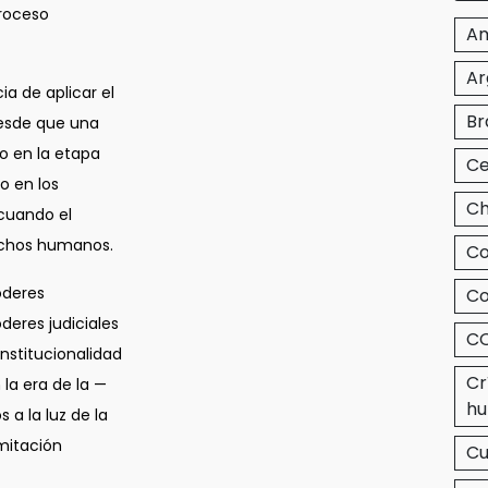
proceso
Am
Ar
cia de aplicar el
Br
desde que una
lo en la etapa
Ce
o en los
Ch
 cuando el
echos humanos.
Co
oderes
Co
oderes judiciales
CO
onstitucionalidad
Cr
 la era de la —
hu
 a la luz de la
mitación
C