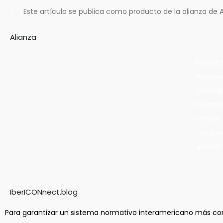
Este artículo se publica como producto de la alianza d
Alianza
IberICO
transver
igualita
las nov
con los
vanguar
quieran
IberICONnect.blog
Para garantizar un sistema normativo interamericano más co