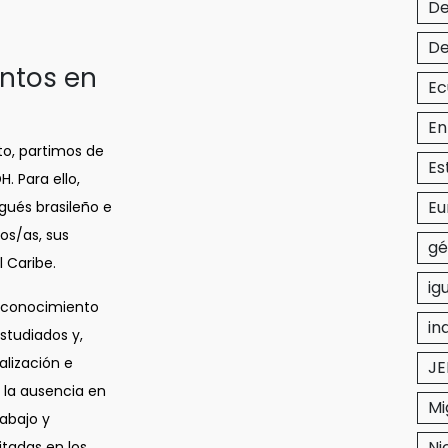
De
De
ntos en
Ec
En
to, partimos de
Es
. Para ello,
Eu
ués brasileño e
os/as, sus
gé
 Caribe.
ig
esconocimiento
in
studiados y,
alización e
JE
, la ausencia en
Mi
abajo y
Ni
itadas en los