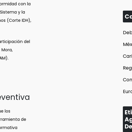
formidad con la
Sistema y la
Ca
os (Corte IDH),
Deb
rticipación del
Méx
a Mora,
Car
AM).
Reg
Con
Eur
eventiva
e los
Et
Ag
rramienta de
De
ormativa