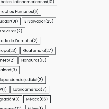
bates Latinoamericanos
(10)
rechos Humanos
(9)
uador
(31)
El Salvador
(25)
trevistas
(2)
tado de Derecho
(2)
ropa
(23)
Guatemala
(27)
nero
(2)
Honduras
(13)
ualdad
(3)
dependencia judicial
(2)
P
(1)
Latinoamérica
(7)
gración
(3)
México
(86)
caragua
(31)
Niños
(1)