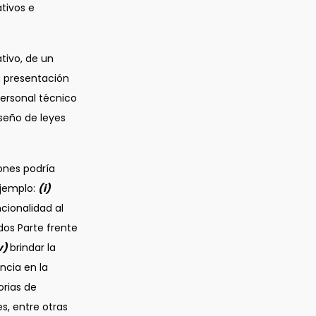
ativos e
ativo, de un
a presentación
personal técnico
seño de leyes
nes podría
ejemplo:
(i)
cionalidad al
dos Parte frente
v)
brindar la
ncia en la
orias de
es, entre otras