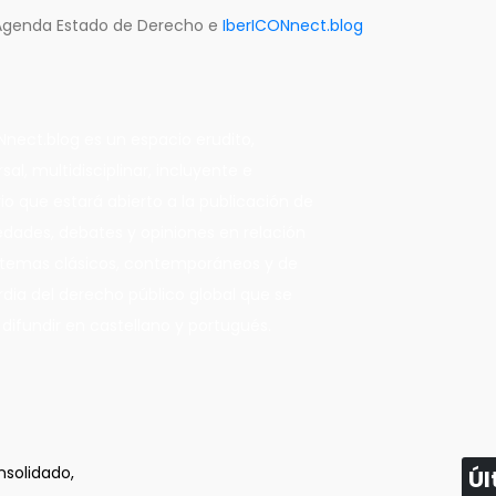
e Agenda Estado de Derecho e
IberICONnect.blog
Nnect.blog es un espacio erudito,
sal, multidisciplinar, incluyente e
rio que estará abierto a la publicación de
edades, debates y opiniones en relación
 temas clásicos, contemporáneos y de
dia del derecho público global que se
 difundir en castellano y portugués.
nsolidado,
Úl