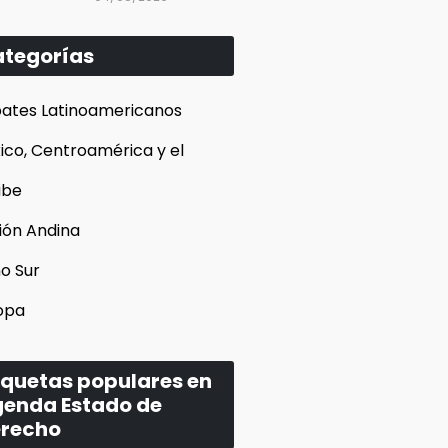
tegorías
ates Latinoamericanos
ico, Centroamérica y el
ibe
ión Andina
o Sur
opa
iquetas populares en
enda Estado de
recho