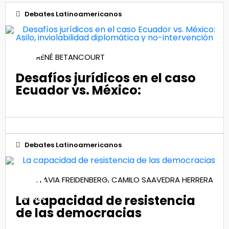
Debates Latinoamericanos
26
RENÉ BETANCOURT
Jun 2024
Desafíos jurídicos en el caso
Ecuador vs. México:
Debates Latinoamericanos
08
,
FLAVIA FREIDENBERG
CAMILO SAAVEDRA HERRERA
La capacidad de resistencia
Jul 2020
de las democracias