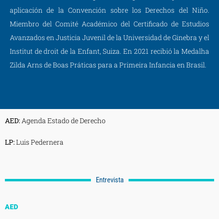
aplicación de la Convención sobre los Derechos del Niño.
Miembro del Comité Académico del Certificado de Estudios
Avanzados en Justicia Juvenil de la Universidad de Ginebra y el
Institut de droit de la Enfant, Suiza. En 2021 recibió la Medalha
Zilda Arns de Boas Práticas para a Primeira Infancia en Brasil.
AED:
Agenda Estado de Derecho
LP:
Luis Pedernera
Entrevista
AED