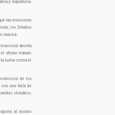
iva y regulatoria.
 que las emisiones
ende, los Estados
ón marina.
ternacional aborda
el último tratado
la lucha contra el
protección de los
 con una falla de
 cambio climático,
 impone, al mismo