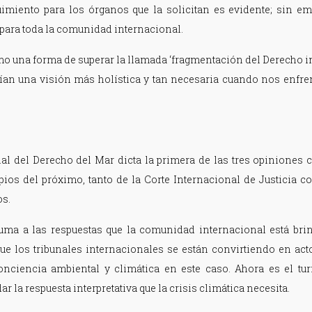
imiento para los órganos que la solicitan es evidente; sin emb
e para toda la comunidad internacional.
mo una forma de superar la llamada ‘fragmentación del Derecho i
dían una visión más holística y tan necesaria cuando nos enfr
nal del Derecho del Mar dicta la primera de las tres opiniones 
pios del próximo, tanto de la Corte Internacional de Justicia c
s.
suma a las respuestas que la comunidad internacional está br
que los tribunales internacionales se están convirtiendo en act
onciencia ambiental y climática en este caso. Ahora es el t
r la respuesta interpretativa que la crisis climática necesita.