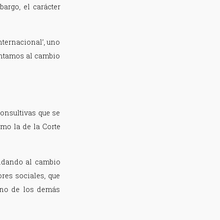
argo, el carácter
nternacional’, uno
entamos al cambio
consultivas que se
omo la de la Corte
indando al cambio
ores sociales, que
urno de los demás