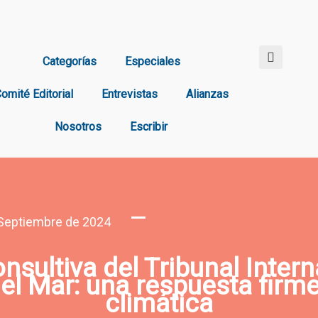
Categorías
Especiales
omité Editorial
Entrevistas
Alianzas
Nosotros
Escribir
Septiembre de 2024
nsultiva del Tribunal Intern
l Mar: una respuesta firme 
climática