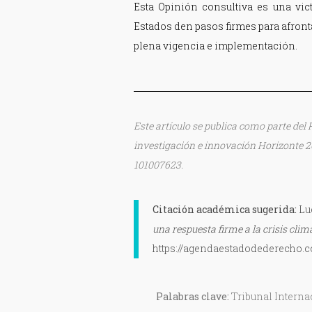
Esta Opinión consultiva es una vic
Estados den pasos firmes para afronta
plena vigencia e implementación.
​​Este artículo se publica como parte d
investigación e innovación Horizonte 2
101007623.
Citación académica sugerida:
Lu
una respuesta firme a la crisis climá
https://agendaestadodederecho.c
Palabras clave:
Tribunal Interna