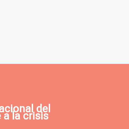
acional del
a la crisis