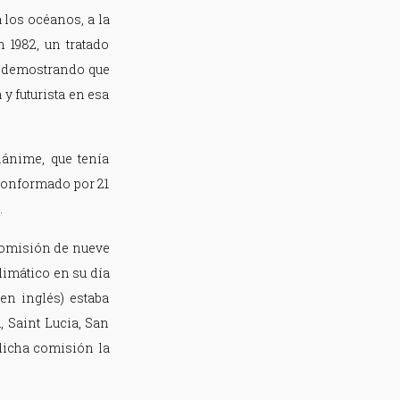
 los océanos, a la
1982, un tratado
s, demostrando que
y futurista en esa
ánime, que tenía
 conformado por 21
.
 comisión de nueve
limático en su día
en inglés) estaba
, Saint Lucia, San
 dicha comisión la