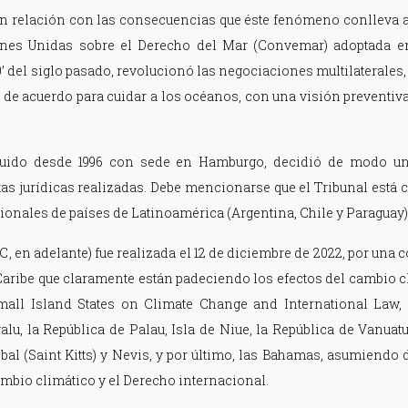
en relación con las consecuencias que éste fenómeno conlleva a
nes Unidas sobre el Derecho del Mar (Convemar) adoptada en 
0’ del siglo pasado, revolucionó las negociaciones multilaterale
de acuerdo para cuidar a los océanos, con una visión preventiva 
tituido desde 1996 con sede en Hamburgo, decidió de modo un
tas jurídicas realizadas. Debe mencionarse que el Tribunal está
ionales de países de Latinoamérica (Argentina, Chile y Paraguay)
C, en adelante) fue realizada el 12 de diciembre de 2022, por una
 Caribe que claramente están padeciendo los efectos del cambio c
all Island States on Climate Change and International Law, 
alu, la República de Palau, Isla de Niue, la República de Vanuatu
bal (Saint Kitts) y Nevis, y por último, las Bahamas, asumiendo
cambio climático y el Derecho internacional.