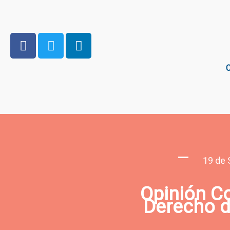
C
19 de 
Opinión Co
Derecho de