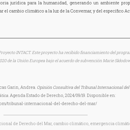
toria jurídica para la humanidad, generando un ambiente prop
r el cambio climático a la luz de la Convemar, y del específico Ac
el Proyecto INTACT. Este proyecto ha recibido financiamiento del progr
020 de la Unión Europea bajo el acuerdo de subvención Marie Skłodo
cas Garin, Andrea.
Opinión Consultiva del Tribunal Internacional del
tica.
Agenda Estado de Derecho, 2024/09/19. Disponible en:
om/tribunal-internacional-del-derecho-del-mar/
cional de Derecho del Mar, cambio climático, emergencia climáti