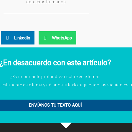
derechos humanos.
LinkedIn
WhatsApp
¿En desacuerdo con este artículo?
¿Es importante profundizar sobre este tema?
puesta sobre este tema y déjanos tu texto siguiendo las siguientes 
ENVÍANOS TU TEXTO AQUÍ