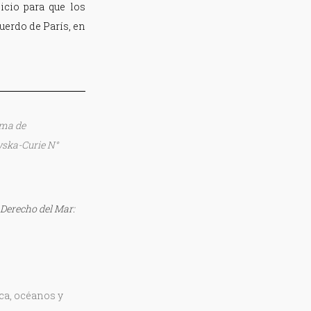
icio para que los
uerdo de París, en
ama de
wska-Curie N°
 Derecho del Mar:
ca, océanos y