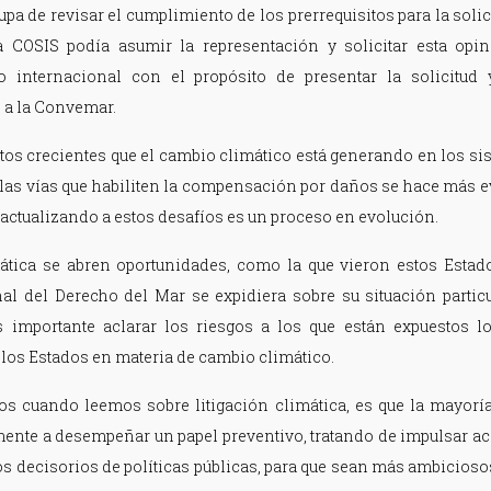
cupa de revisar el cumplimiento de los prerrequisitos para la soli
la COSIS podía asumir la representación y solicitar esta opin
o internacional con el propósito de presentar la solicitud 
 a la Convemar.
tos crecientes que el cambio climático está generando en los si
as vías que habiliten la compensación por daños se hace más ev
 actualizando a estos desafíos es un proceso en evolución.
imática se abren oportunidades, como la que vieron estos Estad
nal del Derecho del Mar se expidiera sobre su situación particu
importante aclarar los riesgos a los que están expuestos lo
 los Estados en materia de cambio climático.
s cuando leemos sobre litigación climática, es que la mayoría
ente a desempeñar un papel preventivo, tratando de impulsar ac
os decisorios de políticas públicas, para que sean más ambicios